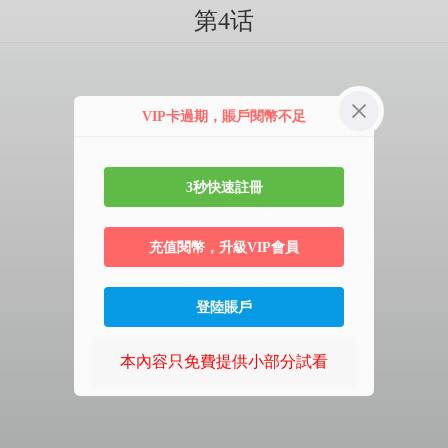
第4话
VIP卡過期，賬戶閱幣不足
3秒快速註冊
充值閱幣，升級VIP會員
登陸賬戶
本內容只免費提供小部分試看