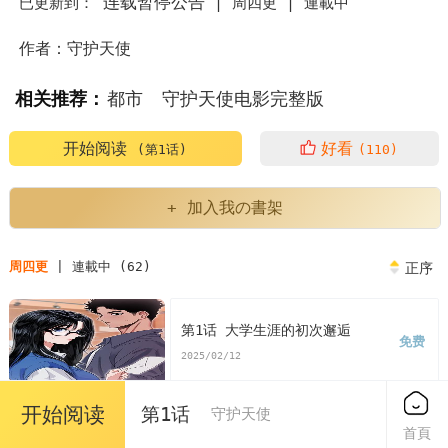
连载暂停公告
已更新到：
|
周四更 |
連載中
作者：守护天使
相关推荐：
都市
守护天使电影完整版
守护天使歌曲
守护天使是什么意思
开始阅读
好看
(第1话)
(110)
守护天使游戏规则
+ 加入我の書架
守护天使泰国恐怖片完整版在线观看
周四更
| 連載中 (62)
正序
守护天使志愿者队伍建设事业单位考试
第1话 大学生涯的初次邂逅
免费
守护天使越南恐怖片
守护天使电视剧
2025/02/12
守护天使英语
守护天使喷雾
开始阅读
第1话
守护天使
第2话 没想到妳深藏不露啊?
首頁
免费