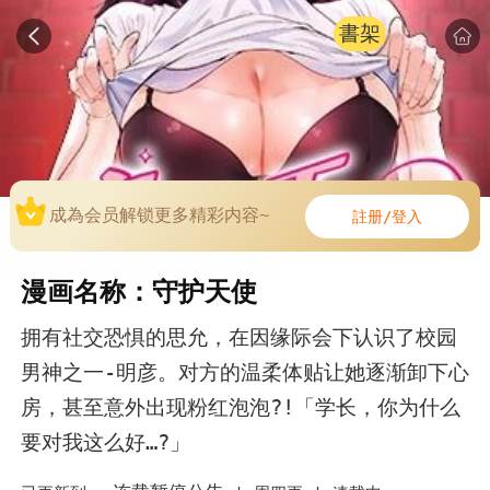
書架
成為会员解锁更多精彩内容~
註册/登入
漫画名称：守护天使
拥有社交恐惧的思允，在因缘际会下认识了校园
男神之一-明彦。对方的温柔体贴让她逐渐卸下心
房，甚至意外出现粉红泡泡?!「学长，你为什么
要对我这么好…?」